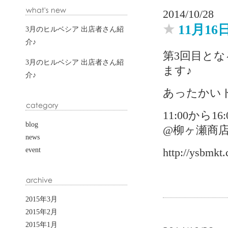
2014/10/28
11月16
3月のヒルベシア 出店者さん紹
介♪
第3回目と
3月のヒルベシア 出店者さん紹
ます♪
介♪
あったかい
11:00から16:
blog
@柳ヶ瀬商
news
event
http://ysbmkt
2015年3月
2015年2月
2015年1月