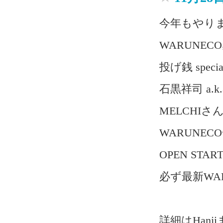
今年もやりま
WARUNECO感
投げ銭 special
石黒祥司 a.k.
MELCHIさ
WARUNE
OPEN START 
必ず最新WARU
詳細はHanji