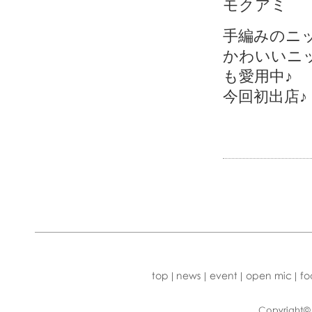
モクアミ
手編みのニ
かわいいニ
も愛用中♪
今回初出店♪
|
|
|
|