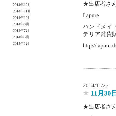
★出店者さ
2014年12月
2014年11月
Lapure
2014年10月
2014年8月
ハンドメイ
2014年7月
テリア雑貨
2014年6月
2014年1月
http://lapure.
2014/11/27
11月3
★出店者さ