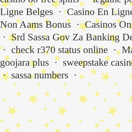
Ligne Belges
·
Casino En Lign
Non Aams Bonus
·
Casinos On
·
Srd Sassa Gov Za Banking De
·
check r370 status online
·
Ma
goojara plus
·
sweepstake casin
·
sassa numbers
·